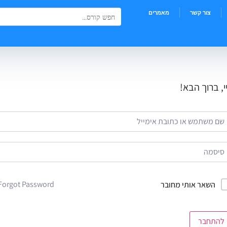
Search Button
Search
צור קשר
מאמרים
for:
י, ברוך הבא!
Forgot Password?
השאר אותי מחובר
להתחבר