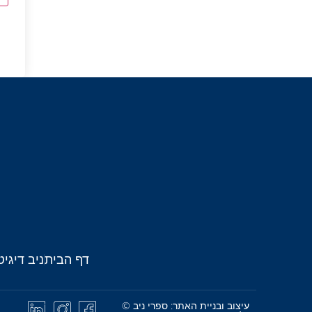
דף הבית
ניב דיגיט
עיצוב ובניית האתר: ספרי ניב ©