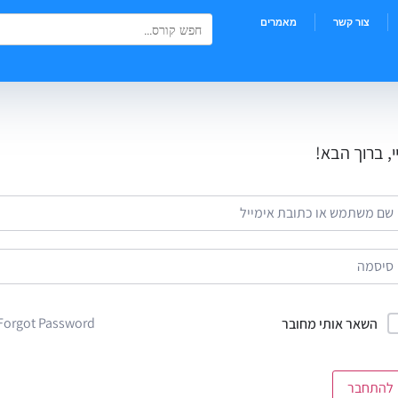
Search Button
Search
צור קשר
מאמרים
for:
י, ברוך הבא!
Forgot Password?
השאר אותי מחובר
להתחבר