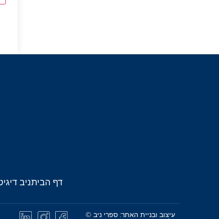
דף הבית
ניב דיגיט
עיצוב ובניית האתר: ספרי ניב ©