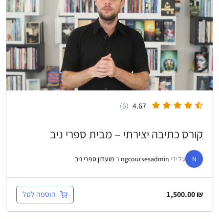
(6)
4.67
קורס כתיבה יצירתי – מבית ספרי ניב
N
על ידי
ngcoursesadmin
ב
מועדון ספרי ניב
הוספה לסל
1,500.00
₪