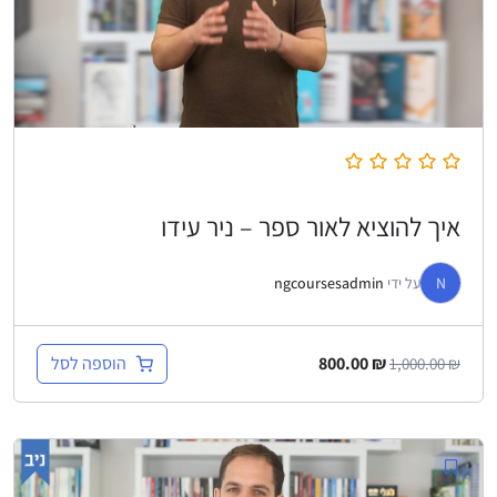
איך להוציא לאור ספר – ניר עידו
N
על ידי
ngcoursesadmin
הוספה לסל
800.00
₪
1,000.00
₪