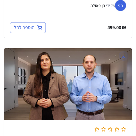
חפ
על ידי
חן פאולה
הוספה לסל
499.00
₪