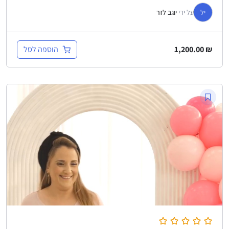
יל
על ידי
יוגב לזר
הוספה לסל
1,200.00
₪