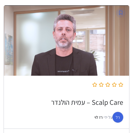
Scalp Care – עמית הולנדר
רל
על ידי
רז לוי