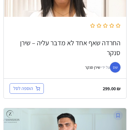
החרדה שאף אחד לא מדבר עליה – שירן
סנקר
שס
על ידי
שירן סנקר
הוספה לסל
299.00
₪