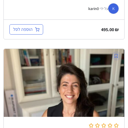
K
על ידי
karin0
הוספה לסל
495.00
₪