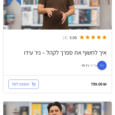
(3)
5.00
איך לחשוף את ספרך לקהל – ניר עידו
רל
על ידי
רז לוי
הוספה לסל
799.00
₪