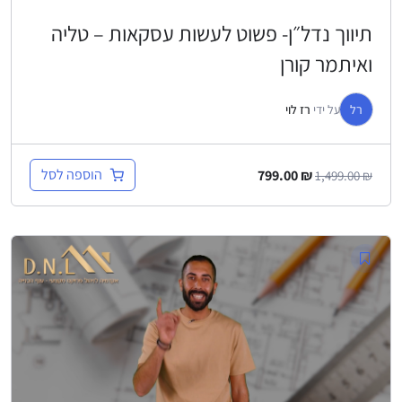
תיווך נדל״ן- פשוט לעשות עסקאות – טליה
ואיתמר קורן
רל
על ידי
רז לוי
הוספה לסל
799.00
₪
1,499.00
₪